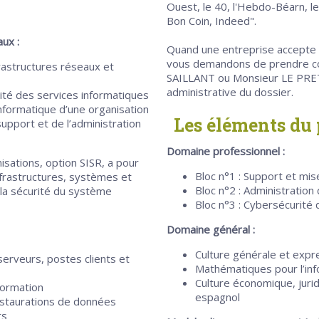
Ouest, le 40, l'Hebdo-Béarn, le
Bon Coin, Indeed".
aux :
Quand une entreprise accepte 
vous demandons de prendre con
frastructures réseaux et
SAILLANT ou Monsieur LE PRETT
administrative du dossier.
nuité des services informatiques
 informatique d’une organisation
Les éléments d
pport et de l’administration
D
omaine professionnel :
isations, option SISR, a pour
Bloc n°1 : Support et mis
nfrastructures, systèmes et
Bloc n°2 : Administratio
 la sécurité du système
Bloc n°3 : Cybersécurité
Domaine général :
Culture générale et expr
serveurs, postes clients et
Mathématiques pour l’in
Culture économique, jurid
formation
espagnol
estaurations de données
rs