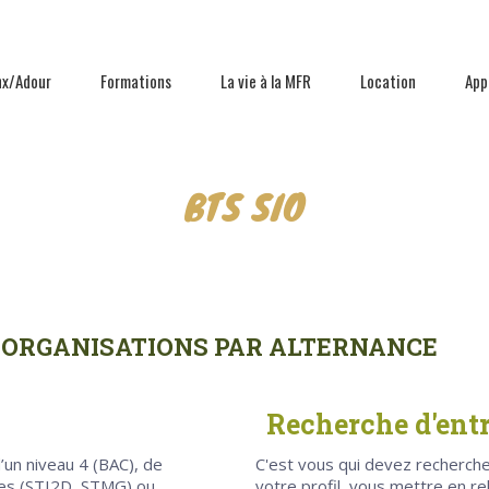
nx/Adour
Formations
La vie à la MFR
Location
App
BTS SIO
 ORGANISATIONS PAR ALTERNANCE
Recherche d'entr
’un niveau 4 (BAC), de
C'est vous qui devez rechercher
ques (STI2D, STMG) ou
votre profil, vous mettre en r