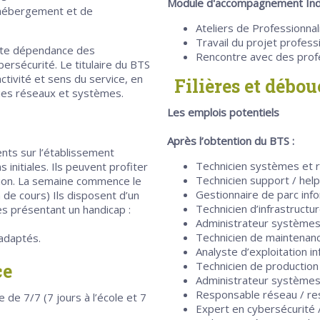
Module d'accompagnement Indiv
d’hébergement et de
Ateliers de Professionnal
Travail du projet profess
forte dépendance des
Rencontre avec des profe
ersécurité. Le titulaire du BTS
ctivité et sens du service, en
Filières et débo
ies réseaux et systèmes.
Les emplois potentiels
Après l’obtention du BTS :
ents sur l’établissement
Technicien systèmes et 
 initiales. Ils peuvent profiter
Technicien support / help
tion. La semaine commence le
Gestionnaire de parc inf
 de cours) Ils disposent d’un
Technicien d’infrastructu
s présentant un handicap :
Administrateur systèmes e
Technicien de maintenan
adaptés.
Analyste d’exploitation i
Technicien de production
ce
Administrateur systèmes
Responsable réseau / res
 de 7/7 (7 jours à l’école et 7
Expert en cybersécurité 