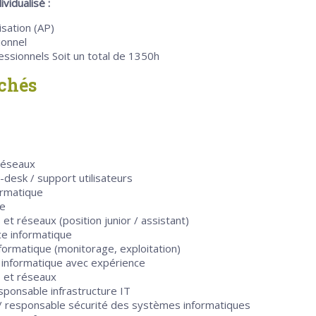
idualisé :
isation (AP)
ionnel
ssionnels Soit un total de 1350h
uchés
réseaux
-desk / support utilisateurs
ormatique
re
t réseaux (position junior / assistant)
ce informatique
nformatique (monitorage, exploitation)
 informatique avec expérience
 et réseaux
ponsable infrastructure IT
/ responsable sécurité des systèmes informatiques