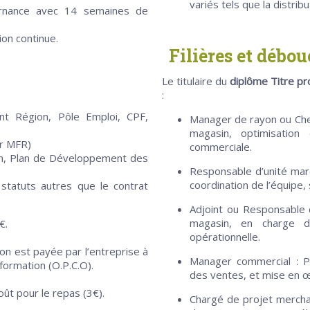
variés tels que la distri
ernance avec 14 semaines de
ion continue.
Filières et débo
Le titulaire du
diplôme Titre p
:
nt Région, Pôle Emploi, CPF,
Manager de rayon ou Chef
magasin, optimisation
ir MFR)
commerciale.
ion, Plan de Développement des
Responsable d’unité marc
coordination de l’équipe,
statuts autres que le contrat
Adjoint ou Responsable 
magasin, en charge d
€.
opérationnelle.
on est payée par l’entreprise à
Manager commercial : P
formation (O.P.C.O).
des ventes, et mise en œ
oût pour le repas (3€).
Chargé de projet merchan