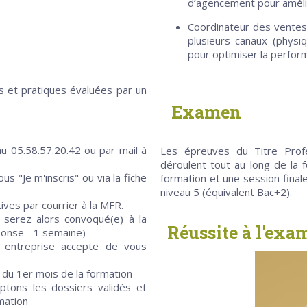
d’agencement pour amélio
Coordinateur des ventes 
plusieurs canaux (physiq
pour optimiser la perfor
»
es et pratiques évaluées par un
Examen
 05.58.57.20.42 ou par mail à
Les épreuves du Titre Prof
déroulent tout au long de la 
us "Je m'inscris" ou via la fiche
formation et une session final
niveau 5 (équivalent Bac+2).
ives par courrier à la MFR.
 serez alors convoqué(e) à la
Réussite à l'ex
éponse - 1 semaine)
e entreprise accepte de vous
 du 1er mois de la formation
tons les dossiers validés et
mation