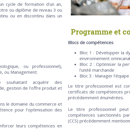
 un cycle de formation d'un an,
 titre ou diplôme de niveau 3 ou
ntinu ou en discontinu dans un
Programme et co
Blocs de compétences
Bloc 1 : Développer la 
environnement omnicana
Bloc 2 : Optimiser la pe
ologique, ou professionnel),
l'unité marchande
te, ou Management.
Bloc 3 : Manager l'équipe
le souhaitant acquérir des
Le titre professionnel est 
, gestion de l'offre produit et
certificats de compétences pro
précédemment énumérées.
ans le domaine du commerce et
Le titre professionnel peu
ence pour l'optimisation des
compétences sanctionnés par 
(CCS) précédemment mentionn
nforcer leurs compétences en